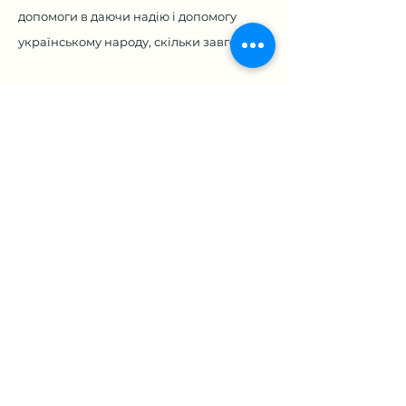
допомоги в даючи надію і допомогу
українському народу, скільки завгодно.
Більше про Ітана
Зв&amp;#39;яжіться з Етаном
Підпишіться, щоб бути в курсі
блогів Ітана!
Електронна пошта