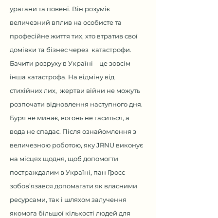
урагани та повені. Він розуміє
величезний вплив на особисте та
професійне життя тих, хто втратив свої
домівки та бізнес через катастрофи.
Бачити розруху в Україні – це зовсім
інша катастрофа. На відміну від
стихійних лих, жертви війни не можуть
розпочати відновлення наступного дня.
Буря не минає, вогонь не гаситься, а
вода не спадає. Після ознайомлення з
величезною роботою, яку JRNU виконує
на місцях щодня, щоб допомогти
постраждалим в Україні, пан Гросс
зобов’язався допомагати як власними
ресурсами, так і шляхом залучення
якомога більшої кількості людей для