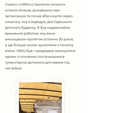
Україні («JRNU») протягом останніх
кількох місяців, дізнавшись про
організацію та почав збір коштів через
синагогу, яку я відвідую, для Одеського
дитячого будинку. Я був надзвичайно
вражений роботою, яку вони
виконували протягом останніх 30 років,
а ще більше їхніми зусиллями з початку
війни. JRNU був і продовжує залишатися
одним із основних постачальників
гуманітарної допомоги для євреїв під
час війни.