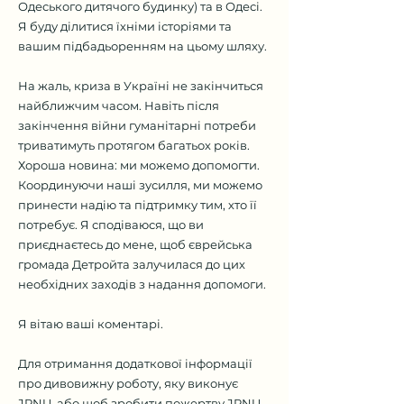
Одеського дитячого будинку) та в Одесі.
Я буду ділитися їхніми історіями та
вашим підбадьоренням на цьому шляху.
На жаль, криза в Україні не закінчиться
найближчим часом. Навіть після
закінчення війни гуманітарні потреби
триватимуть протягом багатьох років.
Хороша новина: ми можемо допомогти.
Координуючи наші зусилля, ми можемо
принести надію та підтримку тим, хто її
потребує. Я сподіваюся, що ви
приєднаєтесь до мене, щоб єврейська
громада Детройта залучилася до цих
необхідних заходів з надання допомоги.
Я вітаю ваші коментарі.
Для отримання додаткової інформації
про дивовижну роботу, яку виконує
JRNU, або щоб зробити пожертву JRNU,