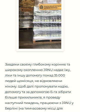
Завдяки своєму глибокому корінню та
широкому охопленню JRNU надає їжу,
ліки та іншу допомогу понад 35 000
людей щомісяця, не відмовляючи
нікому. Щоб далі пропонувати надію,
допомогу та за допомогою Б-га зібрати
більше прихильників, я проведу
наступний тиждень, працюючи з JRNU у
Берліні (на тимчасовому місці для